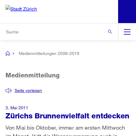
N
S
Zur Bereichsauswahl
Zur Hilfsnavigation
Zum Inhalt
Zur Suche
Suche
Global
Navigation
Medienmitteilungen 2008–2019
[no
title]
Medienmitteilung
Seite vorlesen
3. Mai 2011
Zürichs Brunnenvielfalt entdecken
Von Mai bis Oktober, immer am ersten Mittwoch
im Monat, lädt die Wasserversorgung auch in