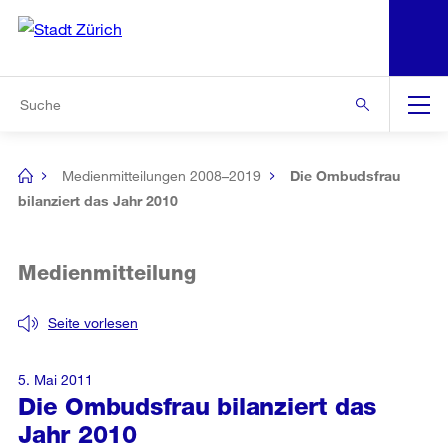
N
S
Zur Bereichsauswahl
Zur Hilfsnavigation
Zum Inhalt
Zur Suche
Suche
Global
Navigation
Medienmitteilungen 2008–2019
Die Ombudsfrau
[no
title]
bilanziert das Jahr 2010
Medienmitteilung
Seite vorlesen
5. Mai 2011
Die Ombudsfrau bilanziert das
Jahr 2010