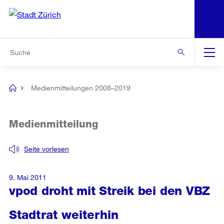
N
S
Zur Bereichsauswahl
Zur Hilfsnavigation
Zum Inhalt
Zur Suche
Suche
Global
Navigation
Medienmitteilungen 2008–2019
[no
title]
Medienmitteilung
Seite vorlesen
9. Mai 2011
vpod droht mit Streik bei den VBZ
Stadtrat weiterhin