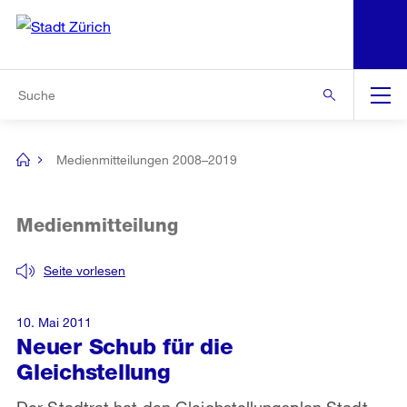
N
S
Zur Bereichsauswahl
Zur Hilfsnavigation
Zum Inhalt
Zur Suche
Suche
Global
Navigation
Medienmitteilungen 2008–2019
[no
title]
Medienmitteilung
Seite vorlesen
10. Mai 2011
Neuer Schub für die
Gleichstellung
Der Stadtrat hat den Gleichstellungsplan Stadt