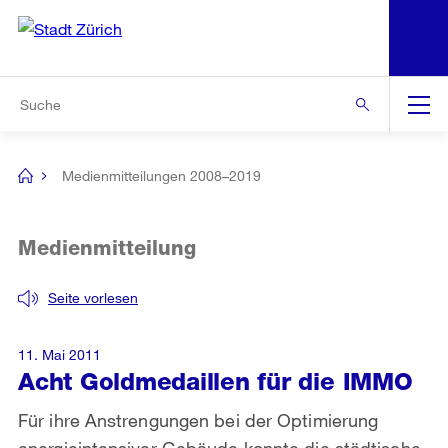
N
S
Zur Bereichsauswahl
Zur Hilfsnavigation
Zum Inhalt
Zur Suche
Suche
Global
Navigation
Medienmitteilungen 2008–2019
[no
title]
Medienmitteilung
Seite vorlesen
11. Mai 2011
Acht Goldmedaillen für die IMMO
Für ihre Anstrengungen bei der Optimierung
energieintensiver Gebäude konnte die städtische