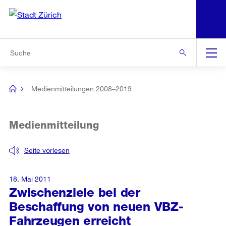
N
S
Zur Bereichsauswahl
Zur Hilfsnavigation
Zum Inhalt
Zur Suche
Suche
Global
Navigation
Medienmitteilungen 2008–2019
[no
title]
Medienmitteilung
Seite vorlesen
18. Mai 2011
Zwischenziele bei der
Beschaffung von neuen VBZ-
Fahrzeugen erreicht