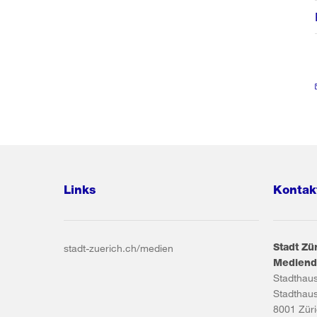
Links
Kontak
Stadt Zü
stadt-zuerich.ch/medien
Mediend
Stadthau
Stadthau
8001
Zür