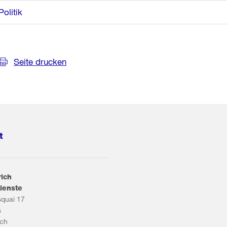
Politik
Seite drucken
t
rich
ienste
squai 17
s
ich