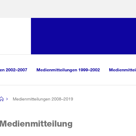
Sprunglink:
Navigation
sauswahl
vigation
m Inhalt
r Suche
gen 2002–2007
Medienmitteilungen 1999–2002
Medienmittei
Medienmitteilungen 2008–2019
[no
title]
Medienmitteilung