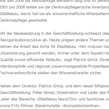
war seit 2008 als selbständige Beraterin tätig und ist berei
2001 bis 2008 leitete sie die Denkmalpflegerische Inventar
Städtebau, davor hat sie als wissenschaftliche Mitarbeiterin
Denkmalpflege gearbeitet.
Mit der Neubesetzung in der Geschäftsleitung schliesst da
Reorganisationszyklus ab. Heute prägen andere Themen un
Jahren die Arbeit des Amts für Städtebau. «Wir müssen in
Urbanisierung gerecht werden, immer unter dem Aspekt hoh
Qualität sowie effizienter Abläufe», sagt Patrick Gmür, Di
interdisziplinär und regional zusammengesetzte Projektteam
Fachverantwortliche stellen den Wissenstransfer sicher.
Neben dem Direktor, Patrick Gmür, und dem neuen Mitglied 
Geschäftsleitung: Peter Noser, Vizedirektor und Leiter des
Leiter des Bereichs «Städtebau Nord/Ost» und fachlicher L
sowie Fritz Römer, Bereichsleiter «Kompetenzzentren».