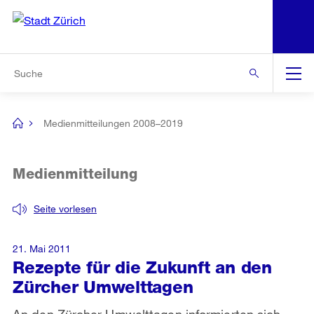
N
S
Zur Bereichsauswahl
Zur Hilfsnavigation
Zum Inhalt
Zur Suche
Suche
Global
Navigation
Medienmitteilungen 2008–2019
[no
title]
Medienmitteilung
Seite vorlesen
21. Mai 2011
Rezepte für die Zukunft an den
Zürcher Umwelttagen
An den Zürcher Umwelttagen informierten sich