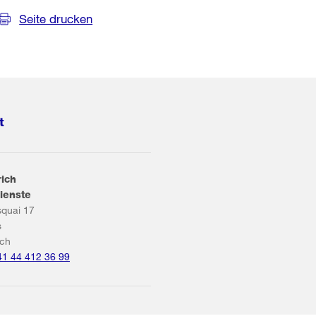
Seite drucken
t
rich
ienste
squai 17
s
ich
41 44 412 36 99