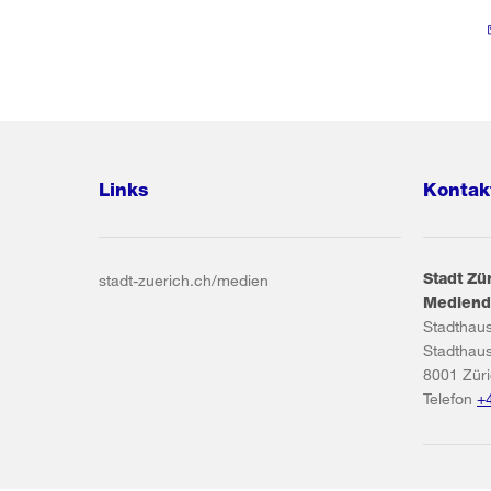
Links
Kontak
Stadt Zü
stadt-zuerich.ch/medien
Mediend
Stadthau
Stadthau
8001
Zür
Telefon
+