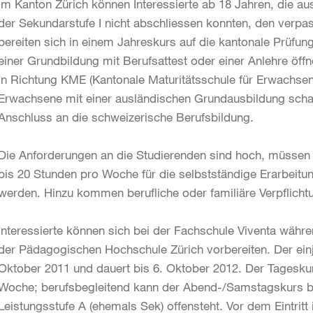
Im Kanton Zürich können Interessierte ab 18 Jahren, die a
der Sekundarstufe I nicht abschliessen konnten, den verp
bereiten sich in einem Jahreskurs auf die kantonale Prüfung 
einer Grundbildung mit Berufsattest oder einer Anlehre öffn
in Richtung KME (Kantonale Maturitätsschule für Erwachsen
Erwachsene mit einer ausländischen Grundausbildung sch
Anschluss an die schweizerische Berufsbildung.
Die Anforderungen an die Studierenden sind hoch, müssen 
bis 20 Stunden pro Woche für die selbstständige Erarbeitu
werden. Hinzu kommen berufliche oder familiäre Verpflicht
Interessierte können sich bei der Fachschule Viventa währe
der Pädagogischen Hochschule Zürich vorbereiten. Der einj
Oktober 2011 und dauert bis 6. Oktober 2012. Der Tagesku
Woche; berufsbegleitend kann der Abend-/Samstags­kurs be
Leistungsstufe A (ehemals Sek) offensteht. Vor dem Eintrit