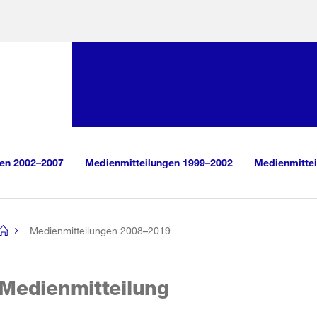
Sprunglink:
Navigation
sauswahl
vigation
m Inhalt
r Suche
gen 2002–2007
Medienmitteilungen 1999–2002
Medienmittei
Medienmitteilungen 2008–2019
[no
title]
Medienmitteilung