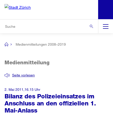
N
S
Zur Bereichsauswahl
Zur Hilfsnavigation
Zum Inhalt
Zur Suche
Suche
Global
Navigation
Medienmitteilungen 2008–2019
[no
title]
Medienmitteilung
Seite vorlesen
2. Mai 2011,16.15 Uhr
Bilanz des Polizeieinsatzes im
Anschluss an den offiziellen 1.
Mai-Anlass