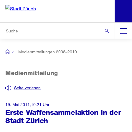
N
S
Zur Bereichsauswahl
Zur Hilfsnavigation
Zum Inhalt
Zur Suche
Suche
Global
Navigation
Medienmitteilungen 2008–2019
[no
title]
Medienmitteilung
Seite vorlesen
19. Mai 2011,10.21 Uhr
Erste Waffensammelaktion in der
Stadt Zürich