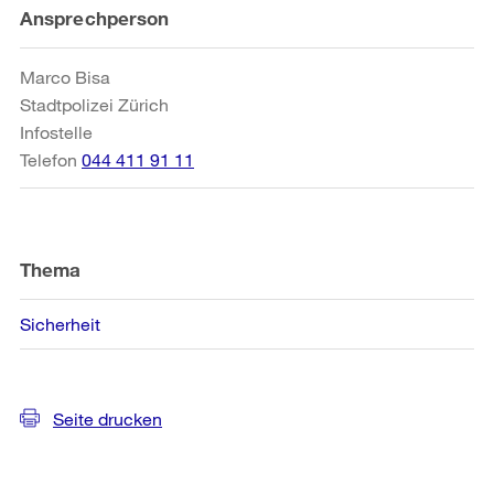
Weitere
Ansprechperson
Informationen
Marco Bisa
Stadtpolizei Zürich
Infostelle
Telefon
044 411 91 11
Thema
Sicherheit
Seite drucken