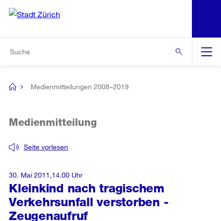
N
S
Zur Bereichsauswahl
Zur Hilfsnavigation
Zum Inhalt
Zur Suche
Suche
Global
Navigation
Medienmitteilungen 2008–2019
[no
title]
Medienmitteilung
Seite vorlesen
30. Mai 2011,14.00 Uhr
Kleinkind nach tragischem
Verkehrsunfall verstorben -
Zeugenaufruf