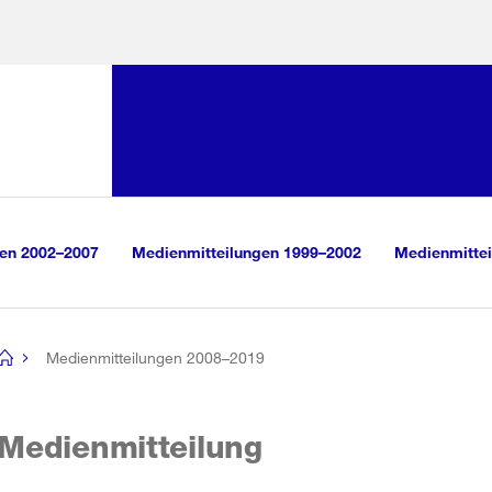
Sprunglink:
Navigation
sauswahl
vigation
m Inhalt
r Suche
gen 2002–2007
Medienmitteilungen 1999–2002
Medienmittei
Medienmitteilungen 2008–2019
[no
title]
Medienmitteilung