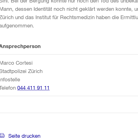
Sihl. Bei der Bergung konnte nur noch den Tod des unbeka
Mann, dessen Identität noch nicht geklärt werden konnte, u
Zürich und das Institut für Rechtsmedizin haben die Ermit
aufgenommen.
Weitere
Ansprechperson
Informationen
Marco Cortesi
Stadtpolizei Zürich
Infostelle
Telefon
044 411 91 11
Seite drucken