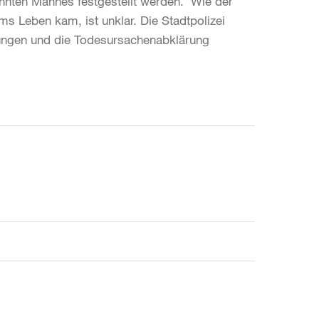
nnten Mannes festgestellt werden. Wie der
ms Leben kam, ist unklar. Die Stadtpolizei
tlungen und die Todesursachenabklärung