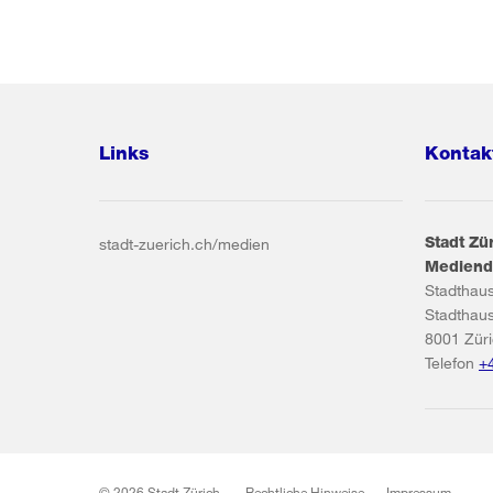
Links
Kontak
Stadt Zü
stadt-zuerich.ch/medien
Mediend
Stadthau
Stadthau
8001
Zür
Telefon
+
© 2026 Stadt Zürich
Rechtliche Hinweise
Impressum