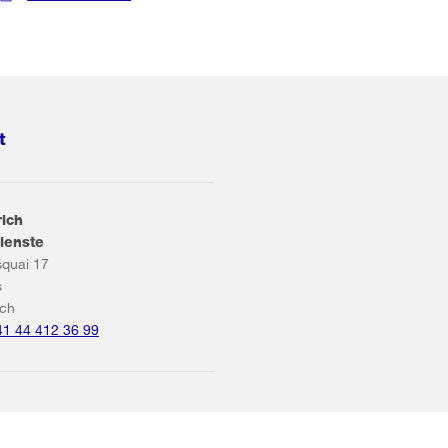
t
rich
ienste
squai 17
s
ich
41 44 412 36 99