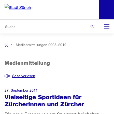
N
S
Zur Bereichsauswahl
Zur Hilfsnavigation
Zum Inhalt
Zur Suche
Suche
Global
Navigation
Medienmitteilungen 2008–2019
[no
title]
Medienmitteilung
Seite vorlesen
27. September 2011
Vielseitige Sportideen für
Zürcherinnen und Zürcher
Die neue Broschüre vom Sportamt beinhaltet