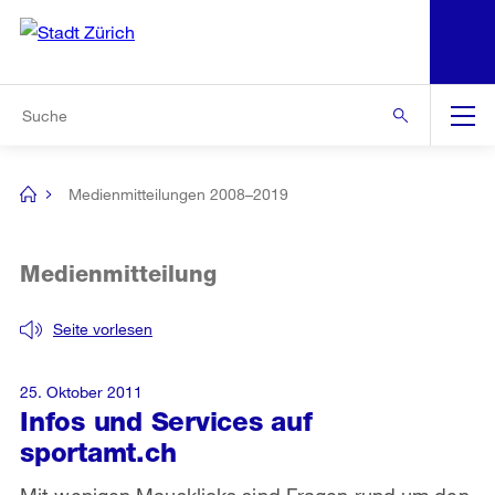
N
S
Zur Bereichsauswahl
Zur Hilfsnavigation
Zum Inhalt
Zur Suche
Suche
Global
Navigation
Medienmitteilungen 2008–2019
[no
title]
Medienmitteilung
Seite vorlesen
25. Oktober 2011
Infos und Services auf
sportamt.ch
Mit wenigen Mausklicks sind Fragen rund um den