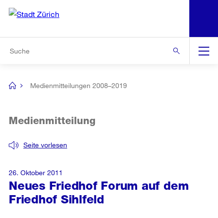
N
S
Zur Bereichsauswahl
Zur Hilfsnavigation
Zum Inhalt
Zur Suche
Suche
Global
Navigation
Medienmitteilungen 2008–2019
[no
title]
Medienmitteilung
Seite vorlesen
26. Oktober 2011
Neues Friedhof Forum auf dem
Friedhof Sihlfeld