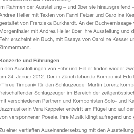
Im Rahmen der Ausstellung – und über sie hinausgreifend – 
Andrea Heller mit Texten von Fanni Fetzer und Caroline Kess
gestaltet von Franziska Burkhardt. An der Buchvernissage 
Morgenthaler mit Andrea Heller über ihre Ausstellung und 
Fehr erscheint ein Buch, mit Essays von Caroline Kesser un
Zimmermann.
Konzerte und Führungen
In den Ausstellungen von Fehr und Heller finden wieder zw
am 24. Januar 2012: Der in Zürich lebende Komponist Edu
«Three Timpani» für den Schlagzeuger Martin Lorenz kompon
freischaffender Schlagzeuger im Bereich der zeitgenössisc
mit verschiedenen Partnern und Komponisten Solo- und K
Jazzmusikerin Vera Kappeler entwirft am Flügel und auf 
von versponnener Poesie. Ihre Musik klingt aufregend und
Zu einer vertieften Auseinandersetzung mit den Ausstellun