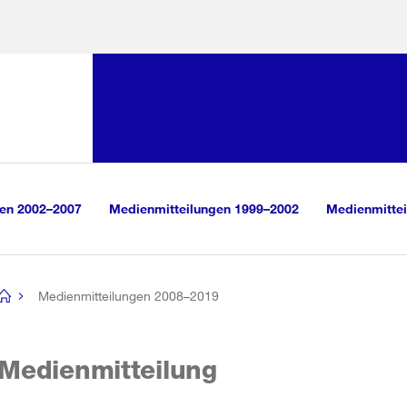
Sprunglink:
Navigation
sauswahl
vigation
m Inhalt
r Suche
gen 2002–2007
Medienmitteilungen 1999–2002
Medienmittei
Medienmitteilungen 2008–2019
[no
title]
Medienmitteilung