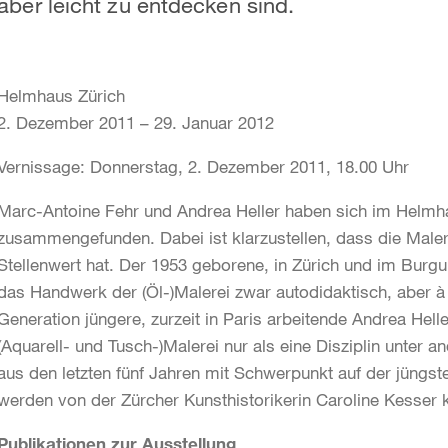
aber leicht zu entdecken sind.
Helmhaus Zürich
2. Dezember 2011 – 29. Januar 2012
Vernissage: Donnerstag, 2. Dezember 2011, 18.00 Uhr
Marc-Antoine Fehr und Andrea Heller haben sich im Helmha
zusammengefunden. Dabei ist klarzustellen, dass die Malere
Stellenwert hat. Der 1953 geborene, in Zürich und im Burgun
das Handwerk der (Öl-)Malerei zwar autodidaktisch, aber à
Generation jüngere, zurzeit in Paris arbeitende Andrea Hel
(Aquarell- und Tusch-)Malerei nur als eine Disziplin unter a
aus den letzten fünf Jahren mit Schwerpunkt auf der jüngst
werden von der Zürcher Kunsthistorikerin Caroline Kesser k
Publikationen zur Ausstellung