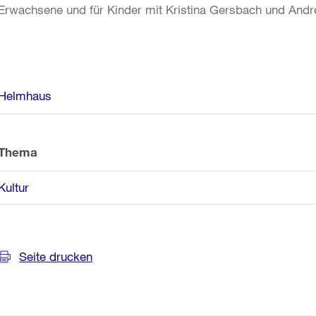
Erwachsene und für Kinder mit Kristina Gersbach und Andr
Weitere
Helmhaus
Informationen
Thema
Kultur
Seite drucken