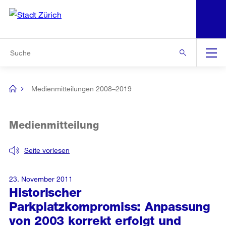
N
S
Zur Bereichsauswahl
Zur Hilfsnavigation
Zum Inhalt
Zur Suche
Suche
Global
Navigation
Medienmitteilungen 2008–2019
[no
title]
Medienmitteilung
Seite vorlesen
23. November 2011
Historischer
Parkplatzkompromiss: Anpassung
von 2003 korrekt erfolgt und