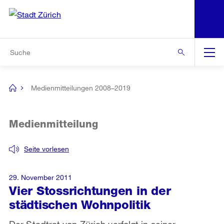
N
S
Zur Bereichsauswahl
Zur Hilfsnavigation
Zum Inhalt
Zur Suche
Suche
Global
Navigation
Medienmitteilungen 2008–2019
[no
title]
Medienmitteilung
Seite vorlesen
29. November 2011
Vier Stossrichtungen in der
städtischen Wohnpolitik
Der Stadtrat von Zürich verfolgt in seiner