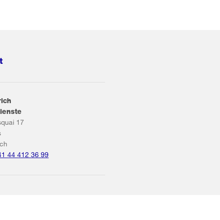
t
rich
ienste
squai 17
s
ich
41 44 412 36 99