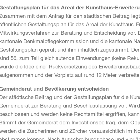
Gestaltungsplan für das Areal der Kunsthaus-Erweiter
Zusammen mit dem Antrag für den städtischen Beitrag leg
öffentlichen Gestaltungsplan für das Areal der Kunsthaus
Mitwirkungsverfahren zur Beratung und Entscheidung vor. D
kantonale Denkmalpflegekommission und die kantonale N
Gestaltungsplan geprüft und ihm inhaltlich zugestimmt. Der
sind 56, zum Teil gleichlautende Einwendungen (keine Rek
wurde die Idee einer Rückversetzung des Erweiterungsbau
aufgenommen und der Vorplatz auf rund 12 Meter verbreiter
Gemeinderat und Bevölkerung entscheiden
Der städtische Beitrag und der Gestaltungsplan für die Ku
Gemeinderat zur Beratung und Beschlussfassung vor. Wir
beschlossen und werden keine Rechtsmittel ergriffen, kann 
Stimmt der Gemeinderat dem Investitionsbeitrag, dem Obje
werden die Zürcherinnen und Zürcher voraussichtlich im N
abstimmen können. Nach Ausschreibungsphase und vierjähr