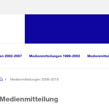
Sprunglink:
Navigation
sauswahl
vigation
m Inhalt
r Suche
gen 2002–2007
Medienmitteilungen 1999–2002
Medienmittei
Medienmitteilungen 2008–2019
[no
title]
Medienmitteilung