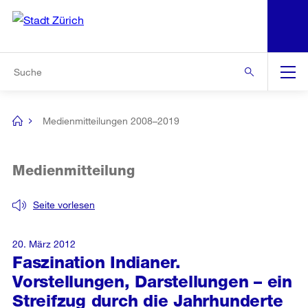
N
S
Zur Bereichsauswahl
Zur Hilfsnavigation
Zum Inhalt
Zur Suche
Suche
Global
Navigation
Medienmitteilungen 2008–2019
[no
title]
Medienmitteilung
Seite vorlesen
20. März 2012
Faszination Indianer.
Vorstellungen, Darstellungen – ein
Streifzug durch die Jahrhunderte