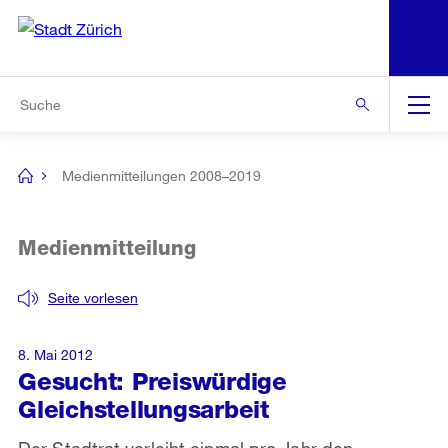
N
S
Zur Bereichsauswahl
Zur Hilfsnavigation
Zum Inhalt
Zur Suche
Suche
Global
Navigation
Medienmitteilungen 2008–2019
[no
title]
Medienmitteilung
Seite vorlesen
8. Mai 2012
Gesucht: Preiswürdige
Gleichstellungsarbeit
Der Stadtrat verleiht einmal pro Jahr den