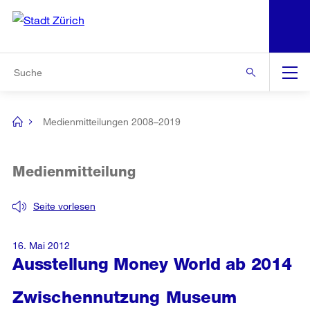
N
S
Zur Bereichsauswahl
Zur Hilfsnavigation
Zum Inhalt
Zur Suche
Suche
Global
Navigation
Medienmitteilungen 2008–2019
[no
title]
Medienmitteilung
Seite vorlesen
16. Mai 2012
Ausstellung Money World ab 2014
Zwischennutzung Museum