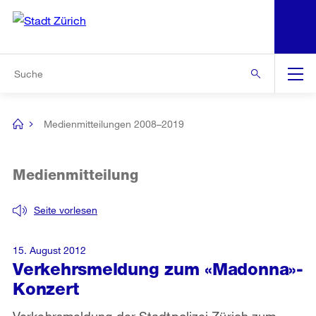
N
S
Zur Bereichsauswahl
Zur Hilfsnavigation
Zum Inhalt
Zur Suche
Suche
Global
Navigation
Medienmitteilungen 2008–2019
[no
title]
Medienmitteilung
Seite vorlesen
15. August 2012
Verkehrsmeldung zum «Madonna»-
Konzert
Verkehrsmeldung der Stadtpolizei Zürich zum