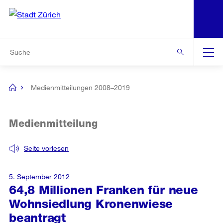
N
S
Zur Bereichsauswahl
Zur Hilfsnavigation
Zum Inhalt
Zur Suche
Suche
Global
Navigation
Medienmitteilungen 2008–2019
[no
title]
Medienmitteilung
Seite vorlesen
5. September 2012
64,8 Millionen Franken für neue
Wohnsiedlung Kronenwiese
beantragt