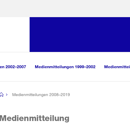
Sprunglink:
Navigation
sauswahl
vigation
m Inhalt
r Suche
gen 2002–2007
Medienmitteilungen 1999–2002
Medienmittei
Medienmitteilungen 2008–2019
[no
title]
Medienmitteilung