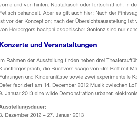
vorne und von hinten. Nostalgisch oder fortschrittlich. In d
Fetisch behandelt. Aber es gilt auch hier: Nach der Finissa
ist vor der Konzeption; nach der Übersichtsausstellung is
von Herbergers hochphilosophischer Sentenz sind nur schon
Konzerte und Veranstaltungen
Im Rahmen der Ausstellung finden neben drei Theaterauff
Künstlergespräch, die Buchvernissage von «Im Bett mit Ma
Führungen und Kinderanlässe sowie zwei experimentelle Ko
Defer fabriziert am 14. Dezember 2012 Musik zwischen Lo
9. Januar 2013 eine wilde Demonstration urbaner, elektroni
Ausstellungsdauer:
8. Dezember 2012 – 27. Januar 2013
Weitere