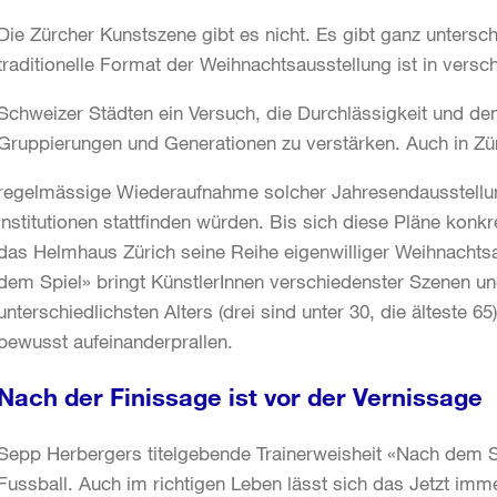
Die Zürcher Kunstszene gibt es nicht. Es gibt ganz untersc
traditionelle Format der Weihnachtsausstellung ist in vers
Schweizer Städten ein Versuch, die Durchlässigkeit und d
Gruppierungen und Generationen zu verstärken. Auch in Zür
regelmässige Wiederaufnahme solcher Jahresendausstellunge
Institutionen stattfinden würden. Bis sich diese Pläne konkre
das Helmhaus Zürich seine Reihe eigenwilliger Weihnachtsa
dem Spiel» bringt KünstlerInnen verschiedenster Szenen u
unterschiedlichsten Alters (drei sind unter 30, die älteste 
bewusst aufeinanderprallen.
Nach der Finissage ist vor der Vernissage
Sepp Herbergers titelgebende Trainerweisheit «Nach dem Spi
Fussball. Auch im richtigen Leben lässt sich das Jetzt imm