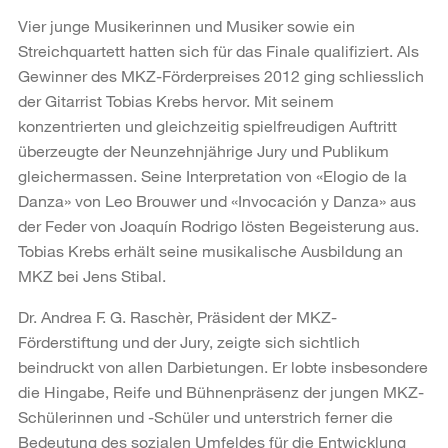
Vier junge Musikerinnen und Musiker sowie ein
Streichquartett hatten sich für das Finale qualifiziert. Als
Gewinner des MKZ-Förderpreises 2012 ging schliesslich
der Gitarrist Tobias Krebs hervor. Mit seinem
konzentrierten und gleichzeitig spielfreudigen Auftritt
überzeugte der Neunzehnjährige Jury und Publikum
gleichermassen. Seine Interpretation von «Elogio de la
Danza» von Leo Brouwer und «Invocación y Danza» aus
der Feder von Joaquín Rodrigo lösten Begeisterung aus.
Tobias Krebs erhält seine musikalische Ausbildung an
MKZ bei Jens Stibal.
Dr. Andrea F. G. Raschèr, Präsident der MKZ-
Förderstiftung und der Jury, zeigte sich sichtlich
beindruckt von allen Darbietungen. Er lobte insbesondere
die Hingabe, Reife und Bühnenpräsenz der jungen MKZ-
Schülerinnen und -Schüler und unterstrich ferner die
Bedeutung des sozialen Umfeldes für die Entwicklung