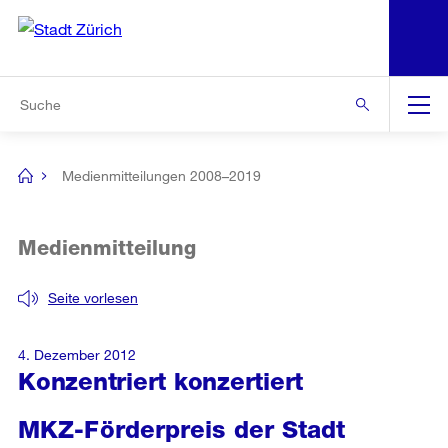
N
S
Zur Bereichsauswahl
Zur Hilfsnavigation
Zum Inhalt
Zur Suche
Suche
Global
Navigation
Medienmitteilungen 2008–2019
[no
title]
Medienmitteilung
Seite vorlesen
4. Dezember 2012
Konzentriert konzertiert
MKZ-Förderpreis der Stadt