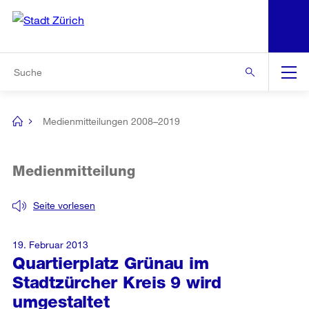
N
S
Zur Bereichsauswahl
Zur Hilfsnavigation
Zum Inhalt
Zur Suche
Suche
Global
Navigation
Medienmitteilungen 2008–2019
[no
title]
Medienmitteilung
Seite vorlesen
19. Februar 2013
Quartierplatz Grünau im
Stadtzürcher Kreis 9 wird
umgestaltet