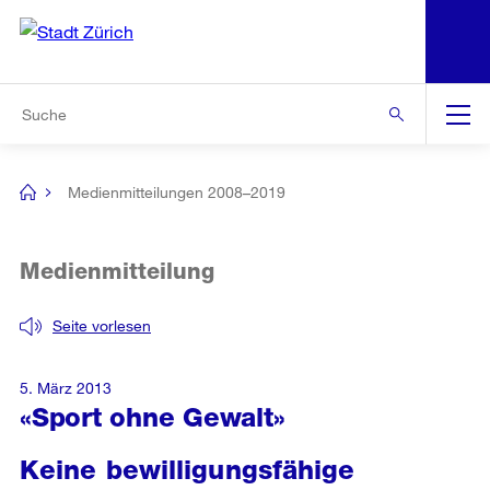
N
S
Zur Bereichsauswahl
Zur Hilfsnavigation
Zum Inhalt
Zur Suche
Suche
Global
Navigation
Medienmitteilungen 2008–2019
[no
title]
Medienmitteilung
Seite vorlesen
5. März 2013
«Sport ohne Gewalt»
Keine bewilligungsfähige