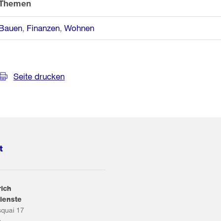
Themen
Bauen
Finanzen
Wohnen
Seite drucken
t
rich
ienste
squai 17
s