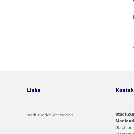
Links
Kontak
Stadt Zü
stadt-zuerich.ch/medien
Mediend
Stadthau
Stadthau