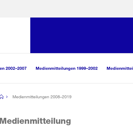
Sprunglink:
Navigation
sauswahl
vigation
m Inhalt
r Suche
gen 2002–2007
Medienmitteilungen 1999–2002
Medienmittei
Medienmitteilungen 2008–2019
[no
title]
Medienmitteilung