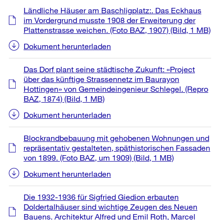
Ländliche Häuser am Baschligplatz:. Das Eckhaus
im Vordergrund musste 1908 der Erweiterung der
Plattenstrasse weichen. (Foto BAZ, 1907)
(Bild, 1 MB)
Dokument herunterladen
Das Dorf plant seine städtische Zukunft: «Project
über das künftige Strassennetz im Baurayon
Hottingen» von Gemeindeingenieur Schlegel. (Repro
BAZ, 1874)
(Bild, 1 MB)
Dokument herunterladen
Blockrandbebauung mit gehobenen Wohnungen und
repräsentativ gestalteten, späthistorischen Fassaden
von 1899. (Foto BAZ, um 1909)
(Bild, 1 MB)
Dokument herunterladen
Die 1932-1936 für Sigfried Giedion erbauten
Doldertalhäuser sind wichtige Zeugen des Neuen
Bauens. Architektur Alfred und Emil Roth, Marcel