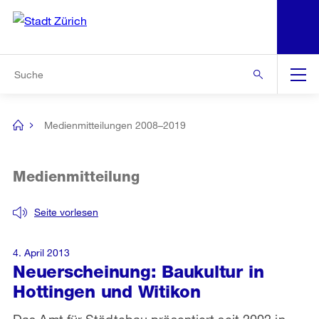
N
S
Zur Bereichsauswahl
Zur Hilfsnavigation
Zum Inhalt
Zur Suche
Suche
Global
Navigation
Medienmitteilungen 2008–2019
[no
title]
Medienmitteilung
Seite vorlesen
4. April 2013
Neuerscheinung: Baukultur in
Hottingen und Witikon
Das Amt für Städtebau präsentiert seit 2002 in