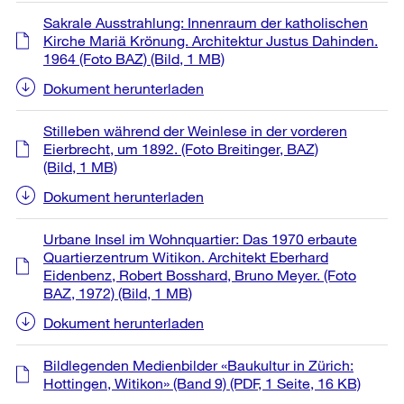
Sakrale Ausstrahlung: Innenraum der katholischen
Kirche Mariä Krönung. Architektur Justus Dahinden.
1964 (Foto BAZ)
(Bild, 1 MB)
Dokument herunterladen
Stilleben während der Weinlese in der vorderen
Eierbrecht, um 1892. (Foto Breitinger, BAZ)
(Bild, 1 MB)
Dokument herunterladen
Urbane Insel im Wohnquartier: Das 1970 erbaute
Quartierzentrum Witikon. Architekt Eberhard
Eidenbenz, Robert Bosshard, Bruno Meyer. (Foto
BAZ, 1972)
(Bild, 1 MB)
Dokument herunterladen
Bildlegenden Medienbilder «Baukultur in Zürich:
Hottingen, Witikon» (Band 9)
(PDF, 1 Seite, 16 KB)