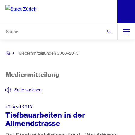
N
S
Zur Bereichsauswahl
Zur Hilfsnavigation
Zum Inhalt
Zur Suche
Suche
Global
Navigation
Medienmitteilungen 2008–2019
[no
title]
Medienmitteilung
Seite vorlesen
10. April 2013
Tiefbauarbeiten in der
Allmendstrasse
Der Stadtrat hat für den Kanal-, Werkleitungs-