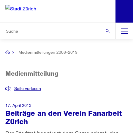
N
S
Zur Bereichsauswahl
Zur Hilfsnavigation
Zum Inhalt
Zur Suche
Suche
Global
Navigation
Medienmitteilungen 2008–2019
[no
title]
Medienmitteilung
Seite vorlesen
17. April 2013
Beiträge an den Verein Fanarbeit
Zürich
Der Stadtrat beantragt dem Gemeinderat, den