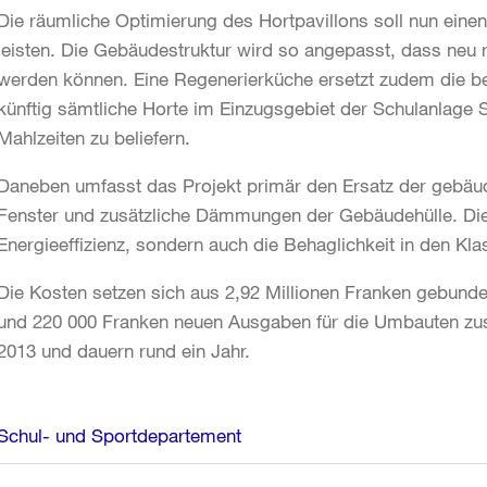
Die räumliche Optimierung des Hortpavillons soll nun ein
leisten. Die Gebäudestruktur wird so angepasst, dass neu r
werden können. Eine Regenerierküche ersetzt zudem die be
künftig sämtliche Horte im Einzugsgebiet der Schulanlage S
Mahlzeiten zu beliefern.
Daneben umfasst das Projekt primär den Ersatz der gebäu
Fenster und zusätzliche Dämmungen der Gebäudehülle. Di
Energieeffizienz, sondern auch die Behaglichkeit in den Kl
Die Kosten setzen sich aus 2,92 Millionen Franken gebund
und 220 000 Franken neuen Ausgaben für die Umbauten z
2013 und dauern rund ein Jahr.
Weitere
Schul- und Sportdepartement
Informationen