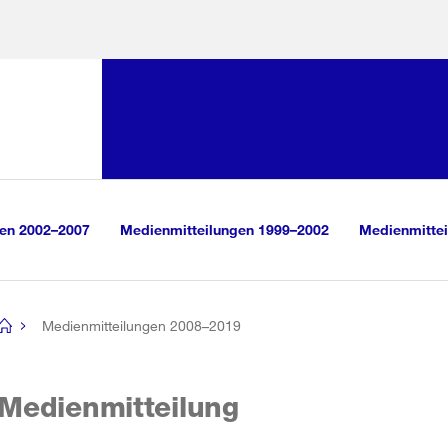
Sprunglink:
Navigation
sauswahl
vigation
m Inhalt
r Suche
gen 2002–2007
Medienmitteilungen 1999–2002
Medienmittei
Medienmitteilungen 2008–2019
[no
title]
Medienmitteilung