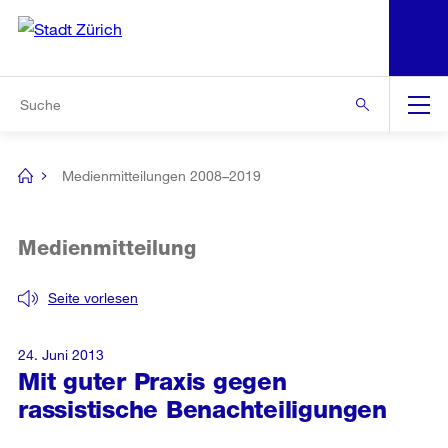
N
S
Zur Bereichsauswahl
Zur Hilfsnavigation
Zum Inhalt
Zur Suche
Suche
Global
Navigation
Medienmitteilungen 2008–2019
[no
title]
Medienmitteilung
Seite vorlesen
24. Juni 2013
Mit guter Praxis gegen
rassistische Benachteiligungen