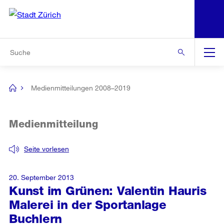
N
S
Zur Bereichsauswahl
Zur Hilfsnavigation
Zum Inhalt
Zur Suche
Suche
Global
Navigation
Medienmitteilungen 2008–2019
[no
title]
Medienmitteilung
Seite vorlesen
20. September 2013
Kunst im Grünen: Valentin Hauris
Malerei in der Sportanlage
Buchlern