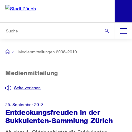
N
S
Zur Bereichsauswahl
Zur Hilfsnavigation
Zum Inhalt
Zur Suche
Suche
Global
Navigation
Medienmitteilungen 2008–2019
[no
title]
Medienmitteilung
Seite vorlesen
25. September 2013
Entdeckungsfreuden in der
Sukkulenten-Sammlung Zürich
Ab dem 1. Oktober bietet die Sukkulenten-