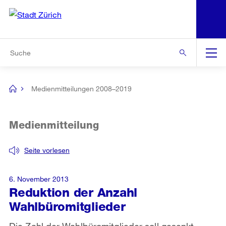
N
S
Zur Bereichsauswahl
Zur Hilfsnavigation
Zum Inhalt
Zur Suche
Suche
Global
Navigation
Medienmitteilungen 2008–2019
[no
title]
Medienmitteilung
Seite vorlesen
6. November 2013
Reduktion der Anzahl
Wahlbüromitglieder
Die Zahl der Wahlbüromitglieder soll gesenkt