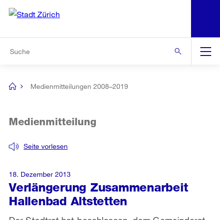
N
S
Zur Bereichsauswahl
Zur Hilfsnavigation
Zum Inhalt
Zur Suche
Suche
Global
Navigation
Medienmitteilungen 2008–2019
[no
title]
Medienmitteilung
Seite vorlesen
18. Dezember 2013
Verlängerung Zusammenarbeit
Hallenbad Altstetten
Der Stadtrat hat beschlossen, dem Gemeinderat