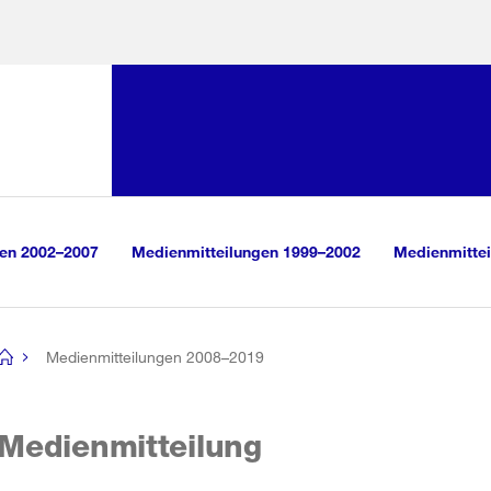
Sprunglink:
Navigation
sauswahl
vigation
m Inhalt
r Suche
gen 2002–2007
Medienmitteilungen 1999–2002
Medienmittei
Medienmitteilungen 2008–2019
[no
title]
Medienmitteilung