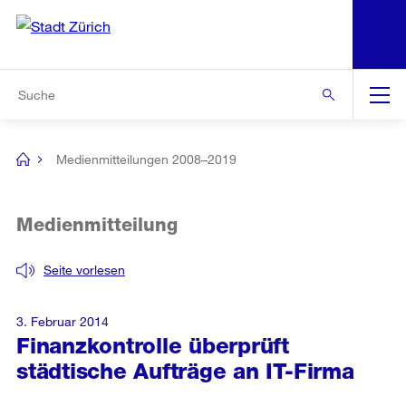
N
S
Zur Bereichsauswahl
Zur Hilfsnavigation
Zum Inhalt
Zur Suche
Suche
Global
Navigation
Medienmitteilungen 2008–2019
[no
title]
Medienmitteilung
Seite vorlesen
3. Februar 2014
Finanzkontrolle überprüft
städtische Aufträge an IT-Firma