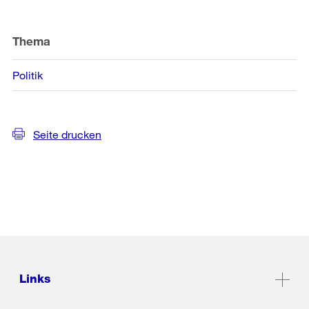
Weitere
Informationen
Thema
Politik
Seite drucken
Links