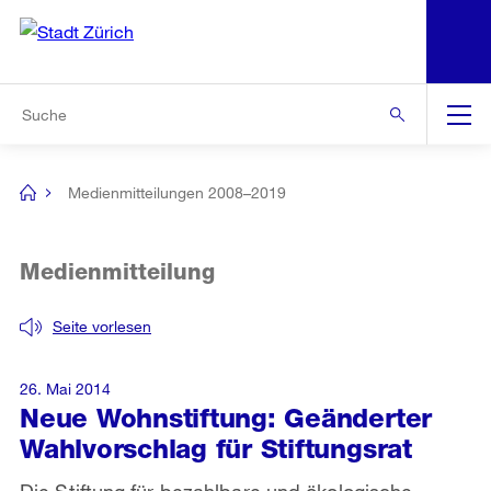
N
S
Zur Bereichsauswahl
Zur Hilfsnavigation
Zum Inhalt
Zur Suche
Suche
Global
Navigation
Medienmitteilungen 2008–2019
[no
title]
Medienmitteilung
Seite vorlesen
26. Mai 2014
Neue Wohnstiftung: Geänderter
Wahlvorschlag für Stiftungsrat
Die Stiftung für bezahlbare und ökologische