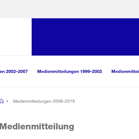
Sprunglink:
Navigation
sauswahl
vigation
m Inhalt
r Suche
gen 2002–2007
Medienmitteilungen 1999–2002
Medienmittei
Medienmitteilungen 2008–2019
[no
title]
Medienmitteilung