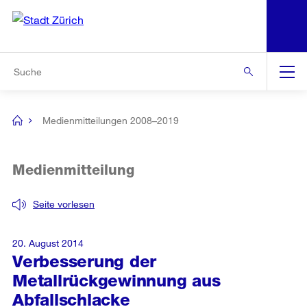
N
S
Zur Bereichsauswahl
Zur Hilfsnavigation
Zum Inhalt
Zur Suche
Suche
Global
Navigation
Medienmitteilungen 2008–2019
[no
title]
Medienmitteilung
Seite vorlesen
20. August 2014
Verbesserung der
Metallrückgewinnung aus
Abfallschlacke