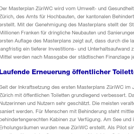
Der Masterplan ZüriWC wird vom Umwelt- und Gesundheits
Zürich, des Amts für Hochbauten, der kantonalen Behinder
erstellt. Mit der Genehmigung des Masterplans stellt der St
Millionen Franken für dringliche Neubauten und Sanierungen
ersten Auflage des Masterplans zeigt auf, dass durch die 
langfristig ein tieferer Investitions- und Unterhaltsaufwand z
Mittel werden nach Massgabe der städtischen Finanzlage je
Laufende Erneuerung öffentlicher Toilet
Seit der Inkraftsetzung des ersten Masterplans ZüriWC im J
Zürich mit öffentlichen Toiletten grundlegend verbessert. 
Nutzerinnen und Nutzern sehr geschätzt. Die meisten veral
saniert werden. Für Menschen mit Behinderung steht mittl
behindertengerechten Kabinen zur Verfügung. Am See und 
Erholungsräumen wurden neue ZüriWC erstellt. Als Pilot si