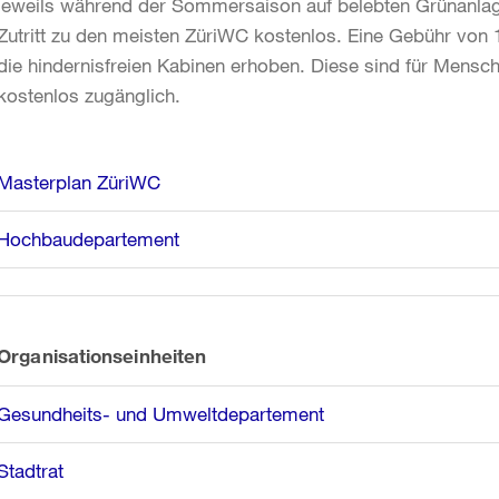
jeweils während der Sommersaison auf belebten Grünanlage
Zutritt zu den meisten ZüriWC kostenlos. Eine Gebühr von 
die hindernisfreien Kabinen erhoben. Diese sind für Mens
kostenlos zugänglich.
Weitere
Masterplan ZüriWC
Informationen
Hochbaudepartement
Organisationseinheiten
Gesundheits- und Umweltdepartement
Stadtrat