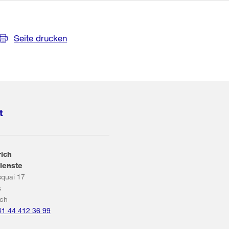
Seite drucken
t
rich
ienste
squai 17
s
ich
41 44 412 36 99