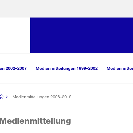
Sprunglink:
Navigation
sauswahl
vigation
m Inhalt
r Suche
gen 2002–2007
Medienmitteilungen 1999–2002
Medienmittei
Medienmitteilungen 2008–2019
[no
title]
Medienmitteilung