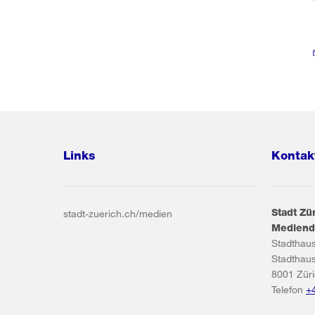
Links
Kontak
Stadt Zü
stadt-zuerich.ch/medien
Mediend
Stadthau
Stadthau
8001
Zür
Telefon
+