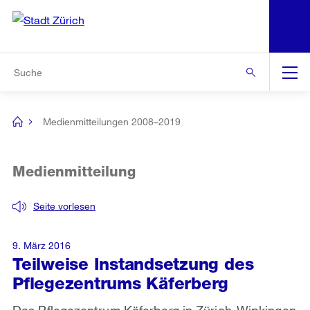
N
S
Zur Bereichsauswahl
Zur Hilfsnavigation
Zum Inhalt
Zur Suche
Suche
Global
Navigation
Medienmitteilungen 2008–2019
[no
title]
Medienmitteilung
Seite vorlesen
9. März 2016
Teilweise Instandsetzung des
Pflegezentrums Käferberg
Das Pflegezentrum Käferberg in Zürich-Wipkingen