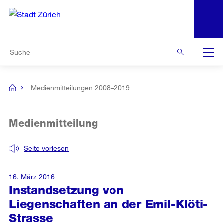
N
S
Zur Bereichsauswahl
Zur Hilfsnavigation
Zum Inhalt
Zur Suche
Suche
Global
Navigation
Medienmitteilungen 2008–2019
[no
title]
Medienmitteilung
Seite vorlesen
16. März 2016
Instandsetzung von
Liegenschaften an der Emil-Klöti-
Strasse