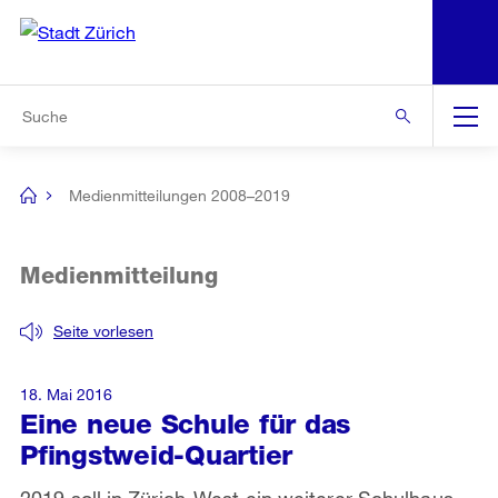
N
S
Zur Bereichsauswahl
Zur Hilfsnavigation
Zum Inhalt
Zur Suche
Suche
Global
Navigation
Medienmitteilungen 2008–2019
[no
title]
Medienmitteilung
Seite vorlesen
18. Mai 2016
Eine neue Schule für das
Pfingstweid-Quartier
2019 soll in Zürich-West ein weiterer Schulhaus-