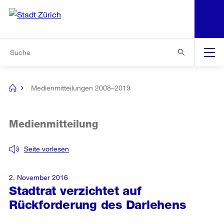
N
S
Zur Bereichsauswahl
Zur Hilfsnavigation
Zum Inhalt
Zur Suche
Suche
Global
Navigation
Medienmitteilungen 2008–2019
[no
title]
Medienmitteilung
Seite vorlesen
2. November 2016
Stadtrat verzichtet auf
Rückforderung des Darlehens