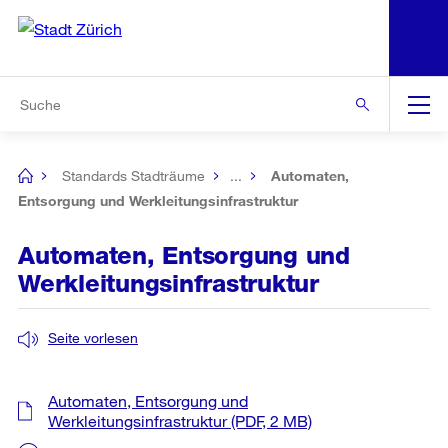
N
S
Zur Bereichsauswahl
Zur Hilfsnavigation
Zum Inhalt
Zur Suche
Suche
Global
Navigation
Standards Stadträume
...
Automaten,
[no
title]
Entsorgung und Werkleitungsinfrastruktur
Automaten, Entsorgung und
Werkleitungsinfrastruktur
Seite vorlesen
Automaten, Entsorgung und
Werkleitungsinfrastruktur
(PDF, 2 MB)