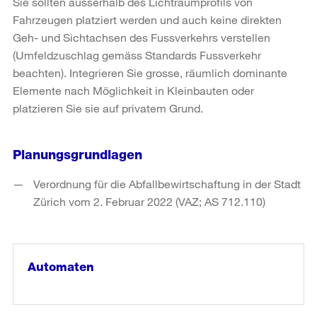
Sie sollten ausserhalb des Lichtraumprofils von
Fahrzeugen platziert werden und auch keine direkten
Geh- und Sichtachsen des Fussverkehrs verstellen
(Umfeldzuschlag gemäss Standards Fussverkehr
beachten). Integrieren Sie grosse, räumlich dominante
Elemente nach Möglichkeit in Kleinbauten oder
platzieren Sie sie auf privatem Grund.
Planungsgrundlagen
Verordnung für die Abfallbewirtschaftung in der Stadt
Zürich vom 2. Februar 2022 (VAZ; AS 712.110)
Automaten
weiter
lesen
in