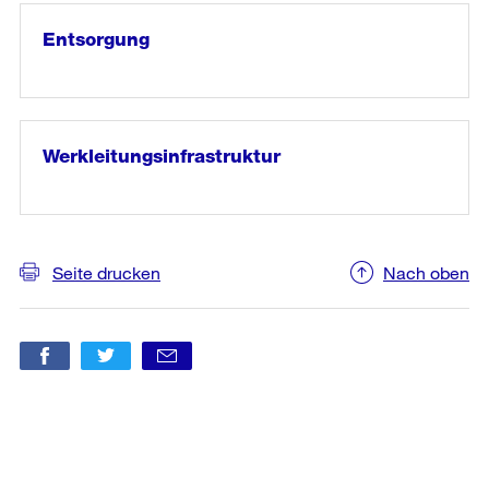
«Automaten»
Entsorgung
weiter
lesen
in
«Entsorgung»
Werkleitungsinfrastruktur
weiter
lesen
in
«Werkleitungsinfrastruktur»
Seite drucken
Nach oben